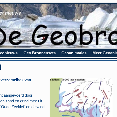
et nieuws
eonieuws
Geo Bronnensets
Geoanimaties
Meer Geoani
d
 verzamelbak van
ent aangevoerd door
men zand en grind mee uit
“Oude Zeeklei” en de wind