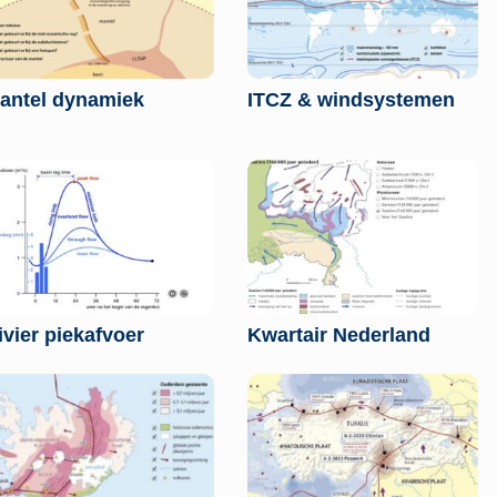
antel dynamiek
ITCZ & windsystemen
ivier piekafvoer
Kwartair Nederland