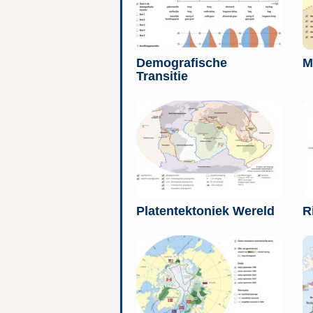
Demografische
M
Transitie
Platentektoniek Wereld
R