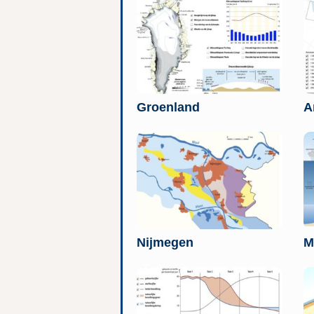
Groenland
A
Nijmegen
M