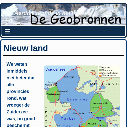
Aardrijkskunde in het nieuws
Nieuw land
We weten
inmiddels
niet beter dat
alle
provincies
rond, wat
vroeger de
Zuiderzee
was, nu goed
beschermt