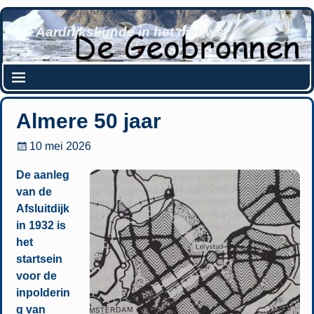
Aardrijkskunde in het nieuws
Almere 50 jaar
10 mei 2026
De aanleg
van de
Afsluitdijk
in 1932 is
het
startsein
voor de
inpolderin
g van