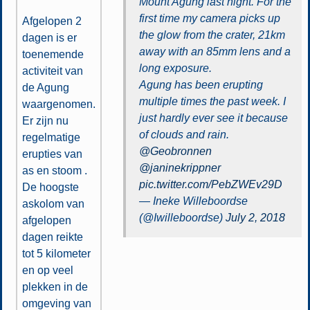
Mount Agung last night. For the
first time my camera picks up
Afgelopen 2
the glow from the crater, 21km
dagen is er
away with an 85mm lens and a
toenemende
long exposure.
activiteit van
Agung has been erupting
de Agung
multiple times the past week. I
waargenomen.
just hardly ever see it because
Er zijn nu
of clouds and rain.
regelmatige
@Geobronnen
erupties van
@janinekrippner
as en stoom .
pic.twitter.com/PebZWEv29D
De hoogste
— Ineke Willeboordse
askolom van
(@Iwilleboordse)
July 2, 2018
afgelopen
dagen reikte
tot 5 kilometer
en op veel
plekken in de
omgeving van