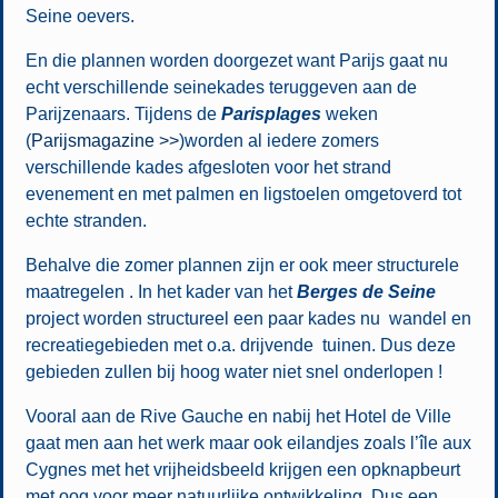
Seine oevers.
En die plannen worden doorgezet want Parijs gaat nu
echt verschillende seinekades teruggeven aan de
Parijzenaars. Tijdens de
Parisplages
weken
(
Parijsmagazine >>
)worden al iedere zomers
verschillende kades afgesloten voor het strand
evenement en met palmen en ligstoelen omgetoverd tot
echte stranden.
Behalve die zomer plannen zijn er ook meer structurele
maatregelen . In het kader van het
Berges de Seine
project worden structureel een paar kades nu wandel en
recreatiegebieden met o.a. drijvende tuinen. Dus deze
gebieden zullen bij hoog water niet snel onderlopen !
Vooral aan de Rive Gauche en nabij het Hotel de Ville
gaat men aan het werk maar ook eilandjes zoals l’île aux
Cygnes met het vrijheidsbeeld krijgen een opknapbeurt
met oog voor meer natuurlijke ontwikkeling. Dus een