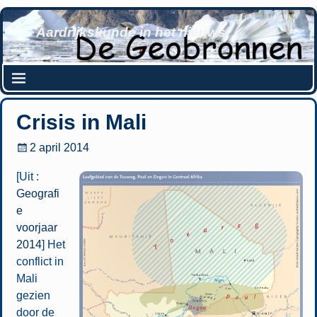
Aardrijkskunde in het nieuws
Crisis in Mali
2 april 2014
[Uit :
Geografi
e
voorjaar
2014
] Het
conflict in
Mali
gezien
door de