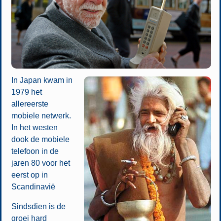
In Japan kwam in
1979 het
allereerste
mobiele netwerk.
In het westen
dook de mobiele
telefoon in de
jaren 80 voor het
eerst op in
Scandinavië
Sindsdien is de
groei hard