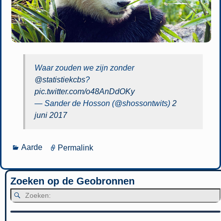
Waar zouden we zijn zonder
@statistiekcbs
?
pic.twitter.com/o48AnDdOKy
— Sander de Hosson (@shossontwits)
2
juni 2017
Aarde
Permalink
Zoeken op de Geobronnen