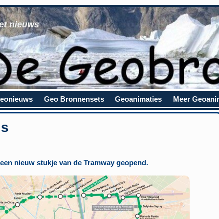
et nieuws
eonieuws
Geo Bronnensets
Geoanimaties
Meer Geoani
js
r een nieuw stukje van de Tramway geopend.