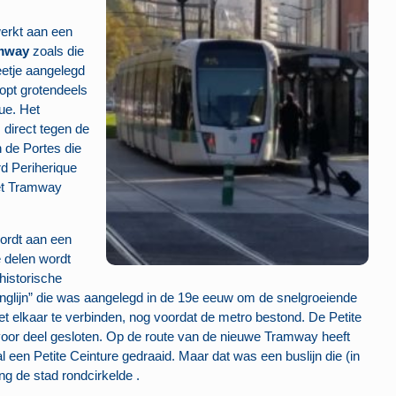
werkt aan een
mway
zoals die
eetje aangelegd
opt grotendeels
ue. Het
s direct tegen de
 de Portes die
d Periherique
et Tramway
wordt aan een
 delen wordt
historische
ringlijn” die was aangelegd in de 19e eeuw om de snelgroeiende
 elkaar te verbinden, nog voordat de metro bestond. De Petite
voor deel gesloten. Op de route van de nieuwe Tramway heeft
l een Petite Ceinture gedraaid. Maar dat was een buslijn die (in
ng de stad rondcirkelde .