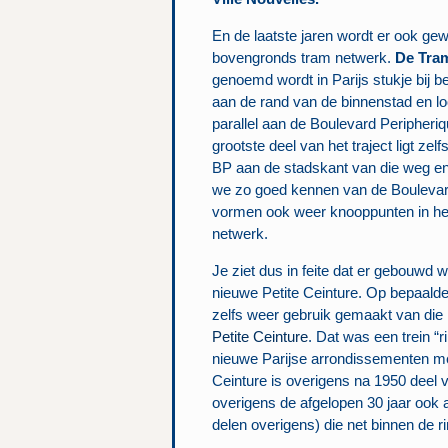
En de laatste jaren wordt er ook ge
bovengronds tram netwerk.
De Tra
genoemd wordt in Parijs stukje bij b
aan de rand van de binnenstad en lo
parallel aan de Boulevard Peripheriq
grootste deel van het traject ligt zelf
BP aan de stadskant van die weg en
we zo goed kennen van de Boulevar
vormen ook weer knooppunten in h
netwerk.
Je ziet dus in feite dat er gebouwd 
nieuwe Petite Ceinture. Op bepaalde
zelfs weer gebruik gemaakt van die 
Petite Ceinture
. Dat was een trein “
nieuwe Parijse arrondissementen met
Ceinture is overigens na 1950 deel 
overigens de afgelopen 30 jaar ook a
delen overigens) die net binnen de ri