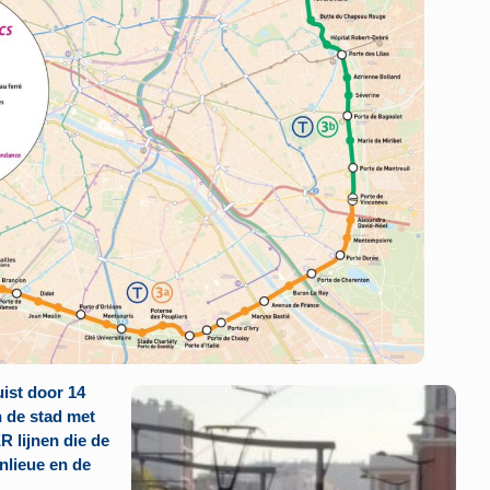
ist door 14
n de stad met
R lijnen die de
nlieue en de