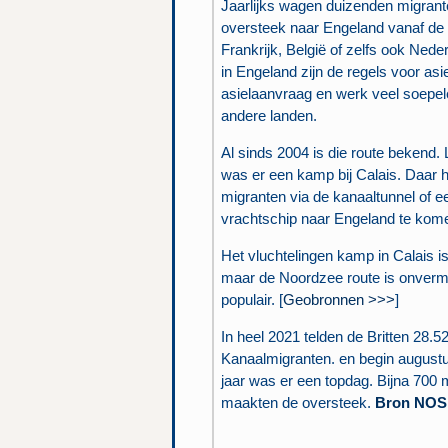
Jaarlijks wagen duizenden migrant
oversteek naar Engeland vanaf de
Frankrijk, België of zelfs ook Nede
in Engeland zijn de regels voor asie
asielaanvraag en werk veel soepel
andere landen.
Al sinds 2004 is die route bekend. 
was er een kamp bij Calais. Daar 
migranten via de kanaaltunnel of e
vrachtschip naar Engeland te kome
Het vluchtelingen kamp in Calais 
maar de Noordzee route is onverm
populair. [
Geobronnen >>>
]
In heel 2021 telden de Britten 28.5
Kanaalmigranten. en begin augustu
jaar was er een topdag. Bijna 700
maakten de oversteek.
Bron NOS