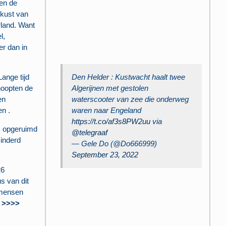
en de
 kust van
rland. Want
l,
er dan in
Lange tijd
Den Helder : Kustwacht haalt twee
hoopten de
Algerijnen met gestolen
en
waterscooter van zee die onderweg
n .
waren naar Engeland
https://t.co/af3s8PW2uu
via
is opgeruimd
@telegraaf
inderd
— Gele Do (@Do666999)
September 23, 2022
26
s van dit
 mensen
 >>>>