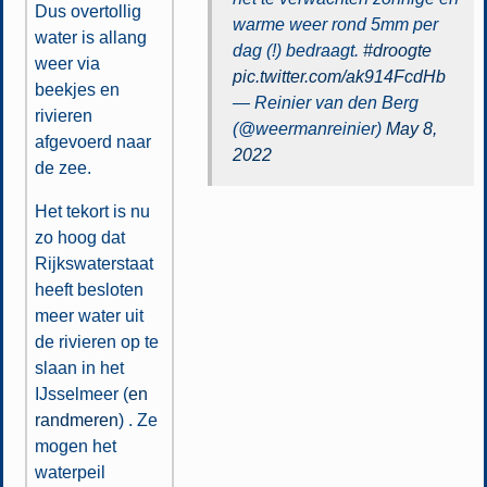
Dus overtollig
warme weer rond 5mm per
water is allang
dag (!) bedraagt.
#droogte
weer via
pic.twitter.com/ak914FcdHb
beekjes en
— Reinier van den Berg
rivieren
(@weermanreinier)
May 8,
afgevoerd naar
2022
de zee.
Het tekort is nu
zo hoog dat
Rijkswaterstaat
heeft besloten
meer water uit
de rivieren op te
slaan in het
IJsselmeer (
en
randmeren
) . Ze
mogen het
waterpeil