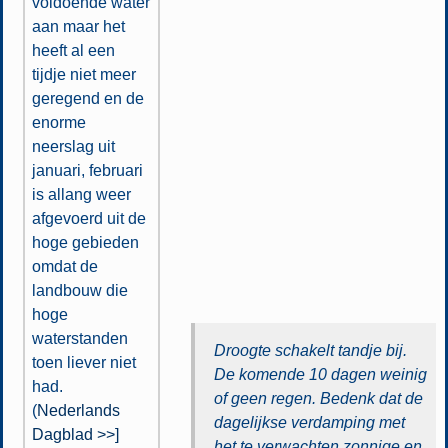
voldoende water
aan maar het
heeft al een
tijdje niet meer
geregend en de
enorme
neerslag uit
januari, februari
is allang weer
afgevoerd uit de
hoge gebieden
omdat de
landbouw die
hoge
waterstanden
Droogte schakelt tandje bij.
toen liever niet
De komende 10 dagen weinig
had.
of geen regen. Bedenk dat de
(
Nederlands
dagelijkse verdamping met
Dagblad >>]
het te verwachten zonnige en