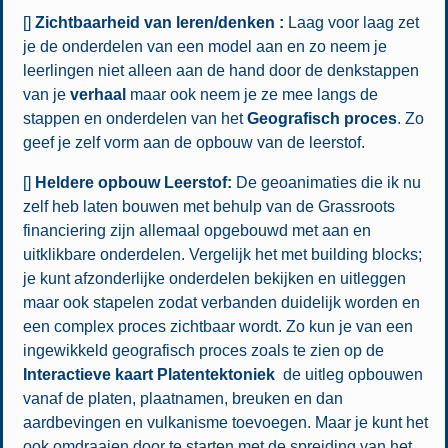
[]
Zichtbaarheid van leren/denken :
Laag voor laag zet
je de onderdelen van een model aan en zo neem je
leerlingen niet alleen aan de hand door de denkstappen
van je
verhaal
maar ook neem je ze mee langs de
stappen en onderdelen van het
Geografisch proces
. Zo
geef je zelf vorm aan de opbouw van de leerstof.
[]
Heldere opbouw Leerstof:
De geoanimaties die ik nu
zelf heb laten bouwen met behulp van de Grassroots
financiering zijn allemaal opgebouwd met aan en
uitklikbare onderdelen. Vergelijk het met building blocks;
je kunt afzonderlijke onderdelen bekijken en uitleggen
maar ook stapelen zodat verbanden duidelijk worden en
een complex proces zichtbaar wordt. Zo kun je van een
ingewikkeld geografisch proces zoals te zien op de
Interactieve kaart Platentektoniek
de uitleg opbouwen
vanaf de platen, plaatnamen, breuken en dan
aardbevingen en vulkanisme toevoegen. Maar je kunt het
ook omdraaien door te starten met de spreiding van het