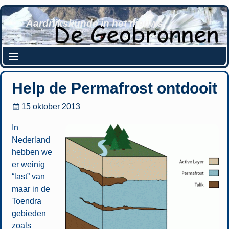
Aardrijkskunde in het nieuws
Help de Permafrost ontdooit
15 oktober 2013
In
Nederland
hebben we
er weinig
“last” van
maar in de
Toendra
gebieden
zoals