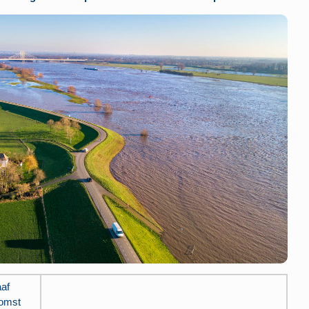
aaf
komst