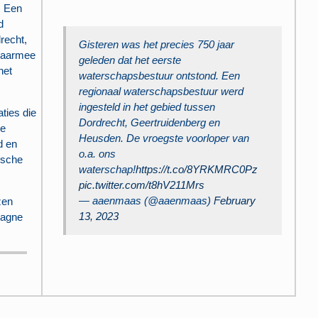
. Een
d
recht,
Gisteren was het precies 750 jaar
daarmee
geleden dat het eerste
het
waterschapsbestuur ontstond. Een
regionaal waterschapsbestuur werd
ingesteld in het gebied tussen
ties die
Dordrecht, Geertruidenberg en
de
Heusden. De vroegste voorloper van
d en
o.a. ons
ische
waterschap!
https://t.co/8YRKMRC0Pz
pic.twitter.com/t8hV211Mrs
— aaenmaas (@aaenmaas)
February
zen
13, 2023
pagne