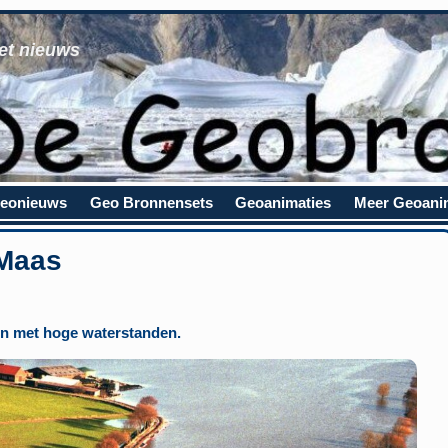
et nieuws
eonieuws
Geo Bronnensets
Geoanimaties
Meer Geoani
 Maas
n met hoge waterstanden.