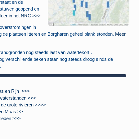
staat en de
 stuwen geopend en
eer in het NRC >>>
 overstromingen in
rg de plaatsen Itteren en Borgharen geheel blank stonden.
Meer
ndgronden nog steeds last van watertekort .
nog verschillende beken staan nog steeds droog sinds de
d
.
as en Rijn >>>
 waterstanden >>>
de grote rivieren >>>>
 en Maas >>
eleden >>>