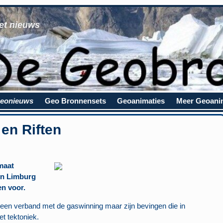
et nieuws
eonieuws
Geo Bronnensets
Geoanimaties
Meer Geoani
en Riften
lmaat
in Limburg
n voor.
en verband met de gaswinning maar zijn bevingen die in
t tektoniek.