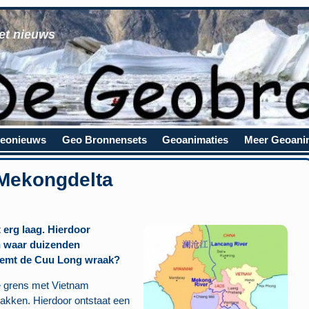
et nieuws
eonieuws
Geo Bronnensets
Geoanimaties
Meer Geoani
 Mekongdelta
 erg laag. Hierdoor
n waar duizenden
eemt de Cuu Long wraak?
e grens met Vietnam
rtakken. Hierdoor ontstaat een