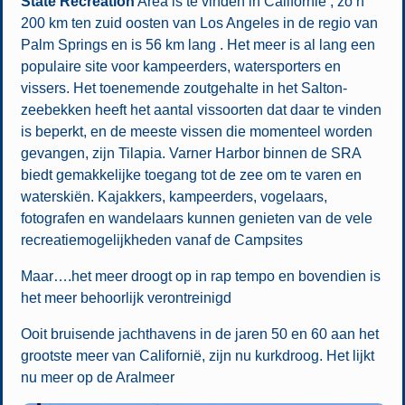
State Recreation
Area is te vinden in Californië , zo’n
200 km ten zuid oosten van Los Angeles in de regio van
Palm Springs en is 56 km lang . Het meer is al lang een
populaire site voor kampeerders, watersporters en
vissers. Het toenemende zoutgehalte in het Salton-
zeebekken heeft het aantal vissoorten dat daar te vinden
is beperkt, en de meeste vissen die momenteel worden
gevangen, zijn Tilapia. Varner Harbor binnen de SRA
biedt gemakkelijke toegang tot de zee om te varen en
waterskiën. Kajakkers, kampeerders, vogelaars,
fotografen en wandelaars kunnen genieten van de vele
recreatiemogelijkheden vanaf de Campsites
Maar….het meer droogt op in rap tempo en bovendien is
het meer behoorlijk verontreinigd
Ooit bruisende jachthavens in de jaren 50 en 60 aan het
grootste meer van Californië, zijn nu kurkdroog. Het lijkt
nu meer op de Aralmeer