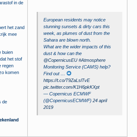
rastof in de
European residents may notice
stunning sunsets & dirty cars this
ert het zand
week, as plumes of dust from the
rijk mee
Sahara are blown north.
What are the wider impacts of this
e buien
dust & how can the
at het stof
@CopernicusEU
#Atmosphere
e regen
Monitoring Service (CAMS) help?
n zo komen
Find out …
https://t.co/T9ZaLslTvE
pic.twitter.com/K1H6pkKXpt
— Copernicus ECMWF
(@CopernicusECMWF)
24 april
s de
2019
iekenland