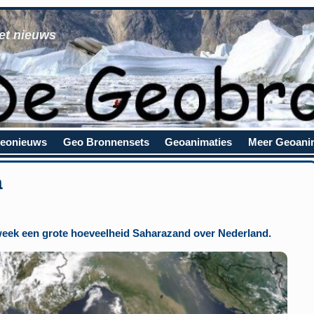
et nieuws
eonieuws
Geo Bronnensets
Geoanimaties
Meer Geoani
a
 week een grote hoeveelheid Saharazand over Nederland.