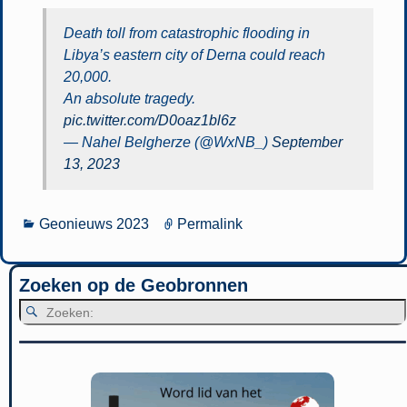
Death toll from catastrophic flooding in
Libya’s eastern city of Derna could reach
20,000.
An absolute tragedy.
pic.twitter.com/D0oaz1bl6z
— Nahel Belgherze (@WxNB_)
September
13, 2023
Geonieuws 2023
Permalink
Zoeken op de Geobronnen