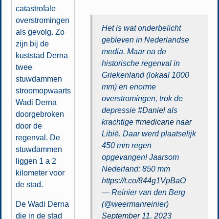
catastrofale
overstromingen
Het is wat onderbelicht
als gevolg. Zo
gebleven in Nederlandse
zijn bij de
media. Maar na de
kuststad Derna
historische regenval in
twee
Griekenland (lokaal 1000
stuwdammen
mm) en enorme
stroomopwaarts
overstromingen, trok de
Wadi Derna
depressie
#Daniel
als
doorgebroken
krachtige
#medicane
naar
door de
Libië. Daar werd plaatselijk
regenval. De
450 mm regen
stuwdammen
opgevangen! Jaarsom
liggen 1 a 2
Nederland: 850 mm
kilometer voor
https://t.co/844g1VpBaO
de stad.
— Reinier van den Berg
De Wadi Derna
(@weermanreinier)
die in de stad
September 11, 2023