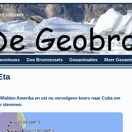
et nieuws
eonieuws
Geo Bronnensets
Geoanimaties
Meer Geoani
Eta
r Midden Amerika en zet nu vervolgens koers naar Cuba om
e stevenen.