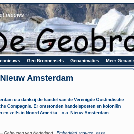
et nieuws
eonieuws
Geo Bronnensets
Geoanimaties
Meer Geoani
 Nieuw Amsterdam
rdam o.a dankzij de handel van de Verenigde Oostindische
sche Compagnie. Er ontstonden handelsposten en koloniën
apan en zelfs in Noord Amerika…o.a. Nieuw Amsterdam. …..
 – Geheugen van Nederland.
Embedded scource >>>>