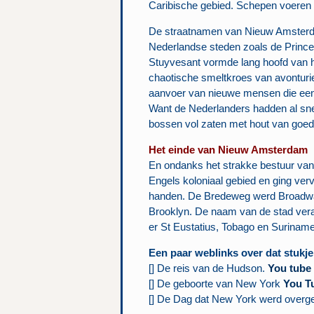
Caribische gebied. Schepen voeren 
De straatnamen van Nieuw Amsterdam 
Nederlandse steden zoals de Princ
Stuyvesant vormde lang hoofd van h
chaotische smeltkroes van avonturie
aanvoer van nieuwe mensen die een 
Want de Nederlanders hadden al snel
bossen vol zaten met hout van goede
Het einde van Nieuw Amsterdam
En ondanks het strakke bestuur van
Engels koloniaal gebied en ging vervo
handen. De Bredeweg werd Broadway,
Brooklyn. De naam van de stad ver
er St Eustatius, Tobago en Suriname
Een paar weblinks over dat stukj
[] De reis van de Hudson.
You tube
[] De geboorte van New York
You T
[] De Dag dat New York werd over