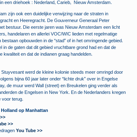
in een driehoek : Nederland, Carieb, Nieuw Amsterdam.
zijn ook een duidelijke verwijzing naar de straten in
egracht en Heeregracht. De Gouverneur Generaal Peter
et bestuur. Die eerste jaren was Nieuw Amsterdam een licht
rs, handelaren en allerlei VOC/WIC lieden met regelmatige
bestaan opbouwden in de “stad” of in het omringende gebied.
 in de gaten dat dit gebied vruchtbare grond had en dat de
 kwaliteit en dat de indianen graag handelden.
 Stuyvesant werd de kleine kolonie steeds meer omringd door
lgens bijna 60 jaar later onder “lichte druk” over in Engelse
 de muur werd Wall (street) en Breukelen ging verder als
anderden de Engelsen in New York. En de Nederlanders kregen
 voor terug.
e Holland op Manhattan
 >>
ube >>
gedragen
You Tube >>