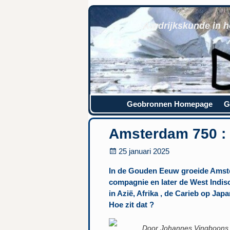
Aardrijkskunde in h
Geobronnen Homepage
G
Amsterdam 750 :
25 januari 2025
In de Gouden Eeuw groeide Amste
compagnie en later de West Indi
in Azië, Afrika , de Carieb op J
Hoe zit dat ?
Door Johannes Vingboons