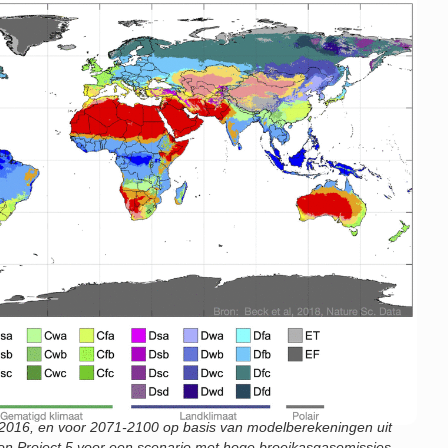
2016, en voor 2071-2100 op basis van modelberekeningen uit
on Project 5 voor een scenario met hoge broeikasgasemissies